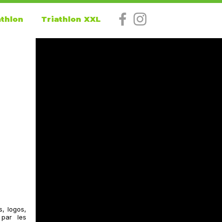
athlon
Triathlon XXL
, logos,
 par les