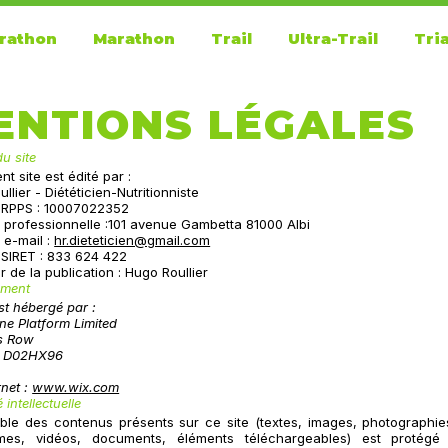
rathon
Marathon
Trail
Ultra-Trail
Tri
ENTIONS LÉGALES
du site
nt site est édité par :
llier - Diététicien-Nutritionniste
RPPS :
10007022352
 professionnelle :101 avenue Gambetta 81000 Albi
 e-mail :
hr.dieteticien@gmail.com
SIRET : 833 624 422
r de la publication : Hugo Roullier
ement
est hébergé par :
ne Platform Limited
's Row
2 D02HX96
rnet :
www.wix.com
 intellectuelle
ble des contenus présents sur ce site (textes, images, photographies
mes, vidéos, documents, éléments téléchargeables) est protégé