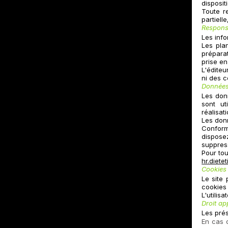
disposit
Toute re
partiell
Responsa
Les info
Les pla
prépara
prise e
L'éditeu
ni des 
Données
Les don
sont ut
réalisa
Les don
Conform
dispose
suppres
Pour to
hr.diet
Cookies
Le site
cookies
L'utilis
Droit ap
Les prés
En cas d