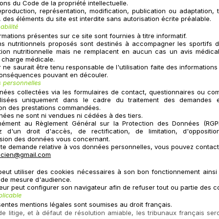
ions du Code de la propriété intellectuelle.
production, représentation, modification, publication ou adaptation, 
e, des éléments du site est interdite sans autorisation écrite préalable.
bilité
rmations présentes sur ce site sont fournies à titre informatif.
ns nutritionnels proposés sont destinés à accompagner les sportifs d
tion nutritionnelle mais ne remplacent en aucun cas un avis médica
n charge médicale.
r ne saurait être tenu responsable de l'utilisation faite des informations
conséquences pouvant en découler.
 personnelles
nées collectées via les formulaires de contact, questionnaires ou c
ilisées uniquement dans le cadre du traitement des demandes 
tion des prestations commandées.
nées ne sont ni vendues ni cédées à des tiers.
ément au Règlement Général sur la Protection des Données (RGP
z d'un droit d'accès, de rectification, de limitation, d'oppositi
sion des données vous concernant.
ute demande relative à vos données personnelles, vous pouvez contact
eticien@gmail.com
 peut utiliser des cookies nécessaires à son bon fonctionnement ains
 de mesure d'audience.
ateur peut configurer son navigateur afin de refuser tout ou partie des c
plicable
entes mentions légales sont soumises au droit français.
e litige, et à défaut de résolution amiable, les tribunaux français ser