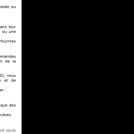
totale ou
ans leur
l ou une
 fournies
ommandes
et de la
D), vous
on et de
er :
i que des
ookies.
ont seuls