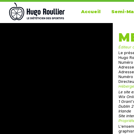
Accueil
Semi-Ma
M
Éditeur 
Le prése
Hugo Rou
Numéro 
Adresse
Adresse
Numéro 
Directeu
Héberg
Le site 
Wix Onli
1 Grant
Dublin 
Irlande
Site inte
Propriété
L'ensem
graphis